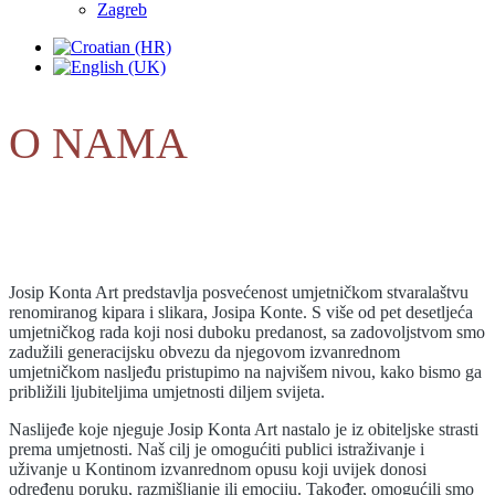
Zagreb
O NAMA
Josip Konta Art predstavlja posvećenost umjetničkom stvaralaštvu
renomiranog kipara i slikara, Josipa Konte. S više od pet desetljeća
umjetničkog rada koji nosi duboku predanost, sa zadovoljstvom smo
zadužili generacijsku obvezu da njegovom izvanrednom
umjetničkom nasljeđu pristupimo na najvišem nivou, kako bismo ga
približili ljubiteljima umjetnosti diljem svijeta.
Naslijeđe koje njeguje Josip Konta Art nastalo je iz obiteljske strasti
prema umjetnosti. Naš cilj je omogućiti publici istraživanje i
uživanje u Kontinom izvanrednom opusu koji uvijek donosi
određenu poruku, razmišljanje ili emociju. Također, omogućili smo