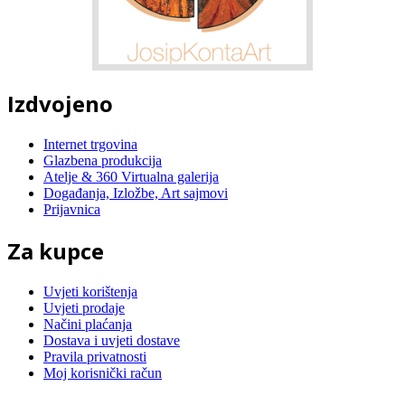
Izdvojeno
Internet trgovina
Glazbena produkcija
Atelje & 360 Virtualna galerija
Događanja, Izložbe, Art sajmovi
Prijavnica
Za kupce
Uvjeti korištenja
Uvjeti prodaje
Načini plaćanja
Dostava i uvjeti dostave
Pravila privatnosti
Moj korisnički račun