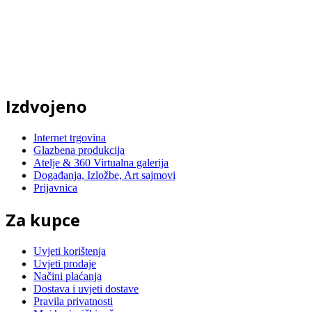
Izdvojeno
Internet trgovina
Glazbena produkcija
Atelje & 360 Virtualna galerija
Događanja, Izložbe, Art sajmovi
Prijavnica
Za kupce
Uvjeti korištenja
Uvjeti prodaje
Načini plaćanja
Dostava i uvjeti dostave
Pravila privatnosti