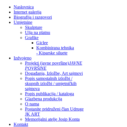
Naslovnica
Internet galerija
Biografija i razgovori
Umjetnine
Skulpture
Ulja na platnu
Grafike
Giclee
Kombinirana tehnika
- Kiparske siluete
Izdvojeno
Projekti (javne površine)
JAVNE
POVRŠINE
Događanja, Izložbe, Art sajmovi
Popis samostalnih izložbi /
skupnih izložbi / umjetničkih
sajmova
Popis publikacija / kataloga
Glazbena produkcija
O nama
Postanite pridruženi član Udruge
JK ART
Memorijalni atelje Josip Konta
Kontakt