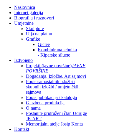
Naslovnica
Internet galerija
Biografija i razgovori
Umjetnine
Skulpture
Ulja na platnu
Grafike
Giclee
Kombinirana tehnika
- Kiparske siluete
Izdvojeno
Projekti (javne površine)
JAVNE
POVRŠINE
Događanja, Izložbe, Art sajmovi
Popis samostalnih izložbi /
skupnih izložbi / umjetničkih
sajmova
Popis publikacija / kataloga
Glazbena produkcija
O nama
Postanite pridruženi član Udruge
JK ART
Memorijalni atelje Josip Konta
Kontakt