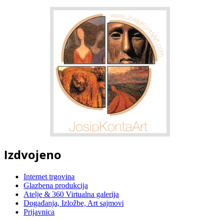
Izdvojeno
Internet trgovina
Glazbena produkcija
Atelje & 360 Virtualna galerija
Događanja, Izložbe, Art sajmovi
Prijavnica