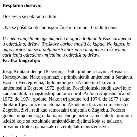
Besplatna dostava!
Dostavlja se pakirano u tubi.
Ova se pošiljka obično isporučuje u roku od 10 radnih dana.
U cijenu umjetnine nije uključen mogući dodatan trošak carinjenja
u
odredišnoj državi. Troškove carine snositi će kupac. Na kupcu je
odgovornost
da se u potpunosti upozna sa mogućim troškovima
carinjenja određene umjetnine
u odredišnoj državi.
Kratka biografija:
Josip Konta rođen je 18. svibnja 1946. godine u Livnu, Bosna i
Hercegovina. Nakon gimnazije primijenjenih umjetnosti u Sarajevu,
Bosna i Hercegovina, diplomirao je na Akademiji likovnih
umjetnosti u Zagrebu 1972. godine. Postdiplomski studij završio je
kao suradnik u majstorskoj radionici prof. Antuna Augustinčića od
1972. do 1974. godine. Nakon tri godine (od 1974. do 1977.) kao
direktor Ljevaonice umjetnina pri Akademiji likovnih umjetnosti u
Zagrebu, živi i radi kao samostalni umjetnik u Zagrebu. Pedeset
godina umjetničkog rada popraćeno je nizom samostalnih i grupnih
izložbi koje su rezultirale umjetničkim djelima koja se nalaze u
privatnim kolekcijama kako u zemlji tako i inozemstvu.