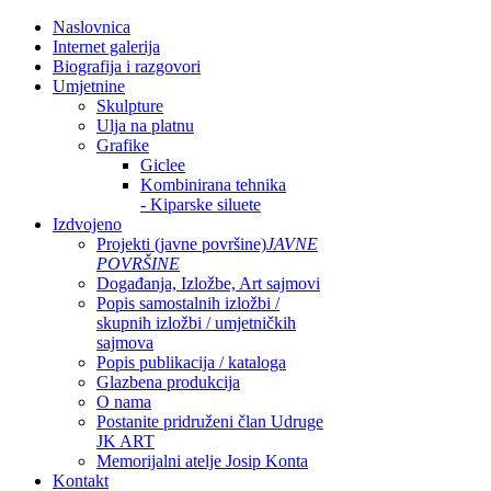
Naslovnica
Internet galerija
Biografija i razgovori
Umjetnine
Skulpture
Ulja na platnu
Grafike
Giclee
Kombinirana tehnika
- Kiparske siluete
Izdvojeno
Projekti (javne površine)
JAVNE
POVRŠINE
Događanja, Izložbe, Art sajmovi
Popis samostalnih izložbi /
skupnih izložbi / umjetničkih
sajmova
Popis publikacija / kataloga
Glazbena produkcija
O nama
Postanite pridruženi član Udruge
JK ART
Memorijalni atelje Josip Konta
Kontakt