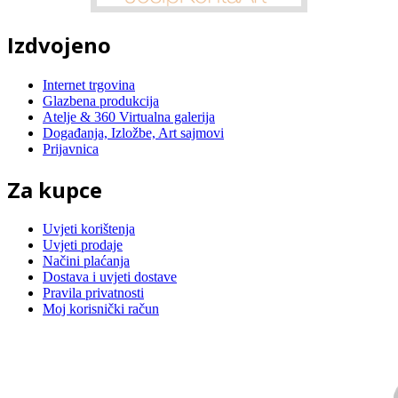
Izdvojeno
Internet trgovina
Glazbena produkcija
Atelje & 360 Virtualna galerija
Događanja, Izložbe, Art sajmovi
Prijavnica
Za kupce
Uvjeti korištenja
Uvjeti prodaje
Načini plaćanja
Dostava i uvjeti dostave
Pravila privatnosti
Moj korisnički račun