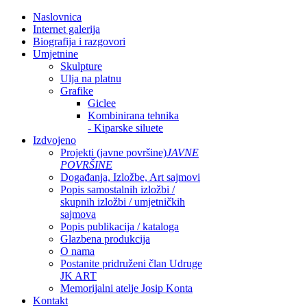
Naslovnica
Internet galerija
Biografija i razgovori
Umjetnine
Skulpture
Ulja na platnu
Grafike
Giclee
Kombinirana tehnika
- Kiparske siluete
Izdvojeno
Projekti (javne površine)
JAVNE
POVRŠINE
Događanja, Izložbe, Art sajmovi
Popis samostalnih izložbi /
skupnih izložbi / umjetničkih
sajmova
Popis publikacija / kataloga
Glazbena produkcija
O nama
Postanite pridruženi član Udruge
JK ART
Memorijalni atelje Josip Konta
Kontakt