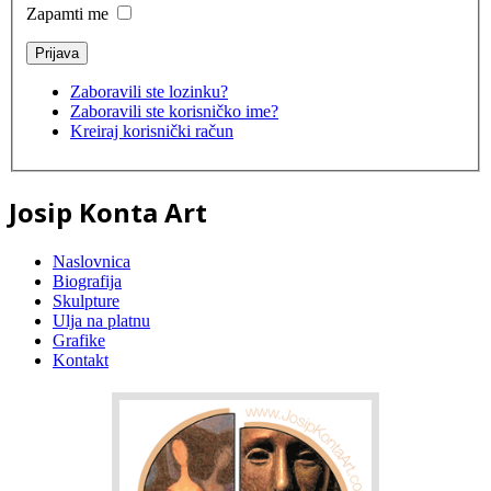
Zapamti me
Zaboravili ste lozinku?
Zaboravili ste korisničko ime?
Kreiraj korisnički račun
Josip Konta Art
Naslovnica
Biografija
Skulpture
Ulja na platnu
Grafike
Kontakt