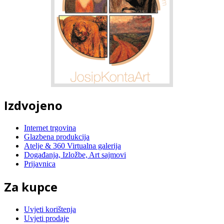
Izdvojeno
Internet trgovina
Glazbena produkcija
Atelje & 360 Virtualna galerija
Događanja, Izložbe, Art sajmovi
Prijavnica
Za kupce
Uvjeti korištenja
Uvjeti prodaje