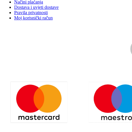
Načini plaćanja
Dostava i uvjeti dostave
Pravila privatnosti
Moj korisnički račun