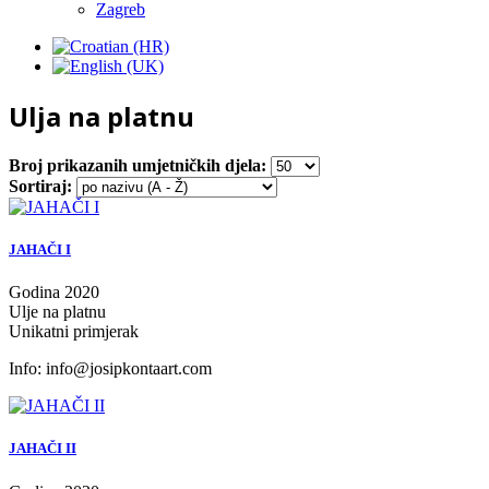
Zagreb
Ulja na platnu
Broj prikazanih umjetničkih djela:
Sortiraj:
JAHAČI I
Godina 2020
Ulje na platnu
Unikatni primjerak
Info:
info@josipkontaart.com
JAHAČI II