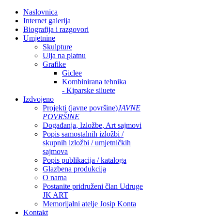
Naslovnica
Internet galerija
Biografija i razgovori
Umjetnine
Skulpture
Ulja na platnu
Grafike
Giclee
Kombinirana tehnika
- Kiparske siluete
Izdvojeno
Projekti (javne površine)
JAVNE
POVRŠINE
Događanja, Izložbe, Art sajmovi
Popis samostalnih izložbi /
skupnih izložbi / umjetničkih
sajmova
Popis publikacija / kataloga
Glazbena produkcija
O nama
Postanite pridruženi član Udruge
JK ART
Memorijalni atelje Josip Konta
Kontakt