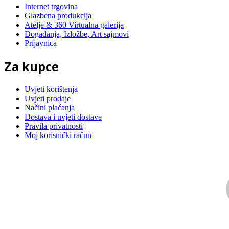
Internet trgovina
Glazbena produkcija
Atelje & 360 Virtualna galerija
Događanja, Izložbe, Art sajmovi
Prijavnica
Za kupce
Uvjeti korištenja
Uvjeti prodaje
Načini plaćanja
Dostava i uvjeti dostave
Pravila privatnosti
Moj korisnički račun