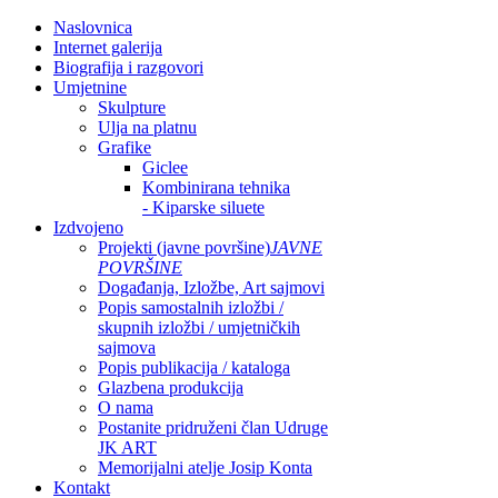
Naslovnica
Internet galerija
Biografija i razgovori
Umjetnine
Skulpture
Ulja na platnu
Grafike
Giclee
Kombinirana tehnika
- Kiparske siluete
Izdvojeno
Projekti (javne površine)
JAVNE
POVRŠINE
Događanja, Izložbe, Art sajmovi
Popis samostalnih izložbi /
skupnih izložbi / umjetničkih
sajmova
Popis publikacija / kataloga
Glazbena produkcija
O nama
Postanite pridruženi član Udruge
JK ART
Memorijalni atelje Josip Konta
Kontakt