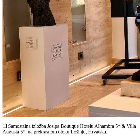
❑ Samostalna izložba Josipa Boutique Hotelu Alhambra 5* & Villa
Augusta 5*, na prekrasnom otoku Lošinju, Hrvatska.