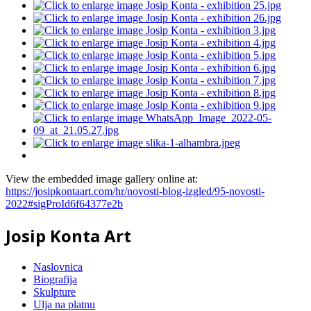
View the embedded image gallery online at:
https://josipkontaart.com/hr/novosti-blog-izgled/95-novosti-
2022#sigProId6f64377e2b
Josip Konta Art
Naslovnica
Biografija
Skulpture
Ulja na platnu